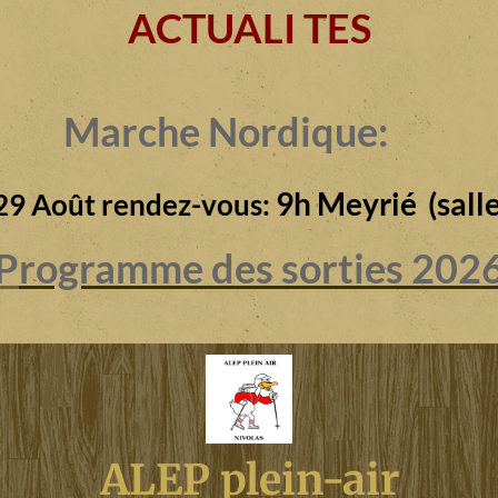
ACTUALI TES
Marche Nordique:
9h Meyrié (salle
29 Août rendez-vous:
P
rogramme des sorties 202
ALEP plein-air