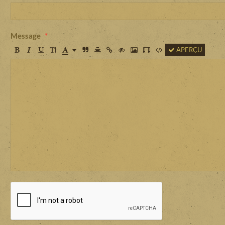
Message
APERÇU