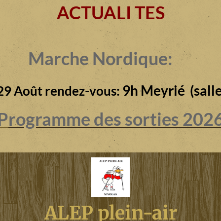
ACTUALI TES
Marche Nordique:
9h Meyrié (salle
29 Août rendez-vous:
P
rogramme des sorties 202
ALEP plein-air