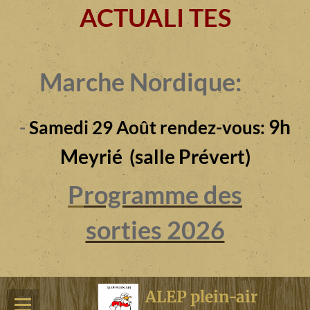
ACTUALI TES
Marche Nordique:
9h
-
Samedi 29 Août rendez-vous:
Meyrié (salle Prévert)
P
rogramme des
sorties 2026
ALEP plein-air