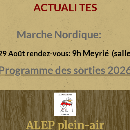
ACTUALI TES
Marche Nordique:
9h Meyrié (salle
29 Août rendez-vous:
P
rogramme des sorties 202
ALEP plein-air