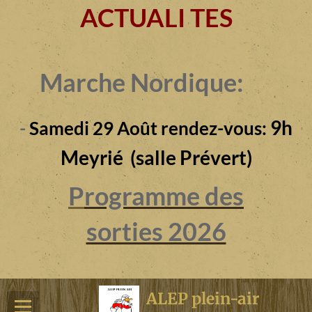
ACTUALI TES
Marche Nordique:
9h
-
Samedi 29 Août rendez-vous:
Meyrié (salle Prévert)
P
rogramme des
sorties 2026
ALEP plein-air