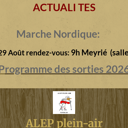
ACTUALI TES
Marche Nordique:
9h Meyrié (salle
29 Août rendez-vous:
P
rogramme des sorties 202
ALEP plein-air