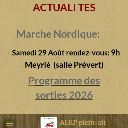
ACTUALI TES
Marche Nordique:
9h
-
Samedi 29 Août rendez-vous:
Meyrié (salle Prévert)
P
rogramme des
sorties 2026
ALEP plein-air