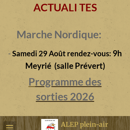
ACTUALI TES
Marche Nordique:
9h
-
Samedi 29 Août rendez-vous:
Meyrié (salle Prévert)
P
rogramme des
sorties 2026
ALEP plein-air