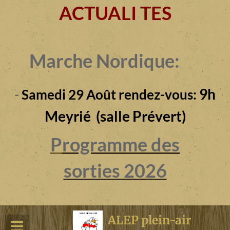
ACTUALI TES
Marche Nordique:
9h
-
Samedi 29 Août rendez-vous:
Meyrié (salle Prévert)
P
rogramme des
sorties 2026
ALEP plein-air