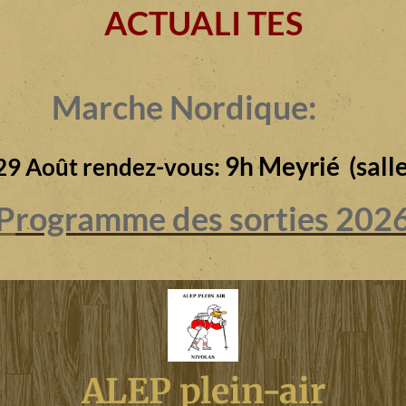
ACTUALI TES
Marche Nordique:
9h Meyrié (salle
29 Août rendez-vous:
P
rogramme des sorties 202
ALEP plein-air