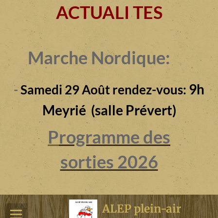
ACTUALI TES
Marche Nordique:
9h
-
Samedi 29 Août rendez-vous:
Meyrié (salle Prévert)
P
rogramme des
sorties 2026
ALEP plein-air