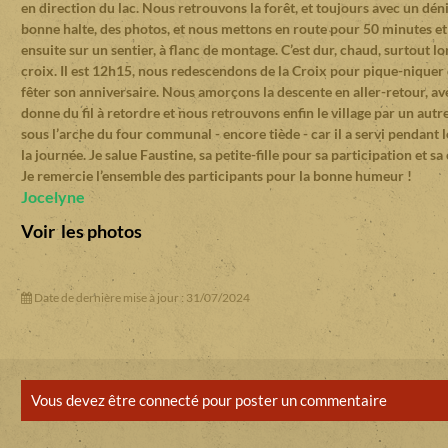
en direction du lac. Nous retrouvons la forêt, et toujours avec un dé
bonne halte, des photos, et nous mettons en route pour 50 minutes et 
ensuite sur un sentier, à flanc de montage. C’est dur, chaud, surtout 
croix. Il est 12h15, nous redescendons de la Croix pour pique-niquer 
fêter son anniversaire. Nous amorçons la descente en aller-retour, ave
donne du fil à retordre et nous retrouvons enfin le village par un aut
sous l’arche du four communal - encore tiède - car il a servi pendant
la journée. Je salue Faustine, sa petite-fille pour sa participation et
Je remercie l’ensemble des participants pour la bonne humeur !
Jocelyne
Voir les photos
Date de dernière mise à jour : 31/07/2024
Vous devez être connecté pour poster un commentaire