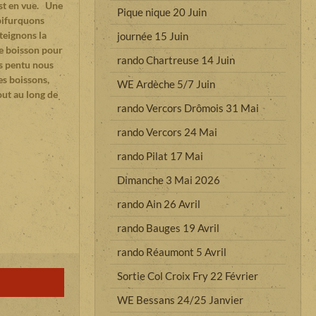
est en vue. Une
Pique nique 20 Juin
 bifurquons
teignons la
journée 15 Juin
ne boisson pour
rando Chartreuse 14 Juin
ès pentu nous
es boissons,
WE Ardèche 5/7 Juin
out au long de
rando Vercors Drômois 31 Mai
rando Vercors 24 Mai
rando Pilat 17 Mai
Dimanche 3 Mai 2026
rando Ain 26 Avril
rando Bauges 19 Avril
rando Réaumont 5 Avril
Sortie Col Croix Fry 22 Février
WE Bessans 24/25 Janvier