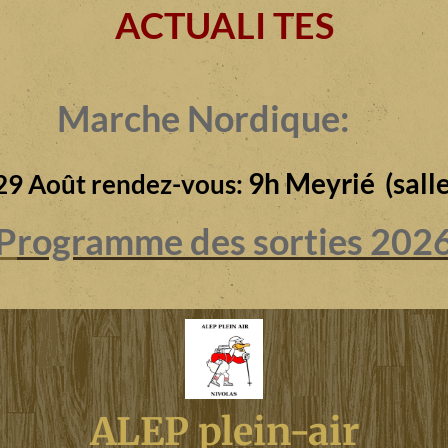
ACTUALI TES
Marche Nordique:
9h Meyrié (salle
29 Août rendez-vous:
P
rogramme des sorties 202
ALEP plein-air