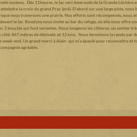
nivelé soutenu. Dès 11heures, le lac vert émeraude de la Grande Léchère 
atteindre la croix du grand Praz (pré). D’abord sur une large piste, nous
lorsque nous traversons une prairie. Nos efforts sont récompensés, nous at
devant le lac. Roselyne nous invite au bar du refuge, où elle nous offre u
c 2 boucles qui font variantes. Nous longeons les clôtures, un sentier tr
re côté. 867 mètres de dénivelé, et 13 kms. Nous terminons la rando par d
 le week-end. Un grand merci à Alain qui m’a épaulé pour reconnaître et t
 sa compagnie agréable.