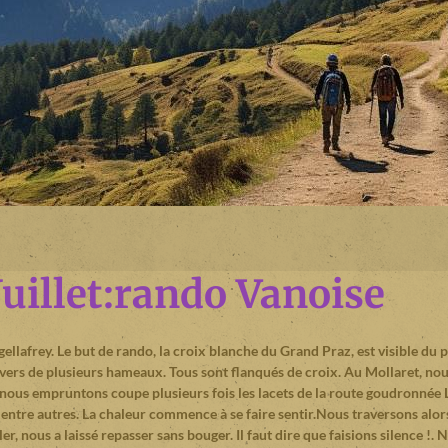
uillet:rando Vanoise
afrey. Le but de rando, la croix blanche du Grand Praz, est visible du pa
vers de plusieurs hameaux. Tous sont flanqués de croix. Au Mollaret, nou
nous empruntons coupe plusieurs fois les lacets de la route goudronnée 
rd entre autres. La chaleur commence à se faire sentir.Nous traversons alo
ler, nous a laissé repasser sans bouger. Il faut dire que faisions silence !