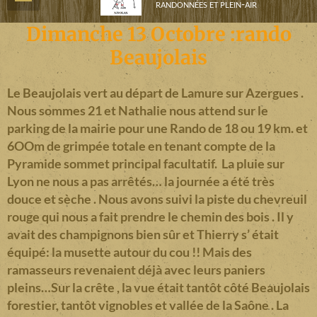
randonnées et plein-air
Dimanche 13 Octobre :rando
Beaujolais
Le Beaujolais vert au départ de Lamure sur Azergues .
Nous sommes 21 et Nathalie nous attend sur le
parking de la mairie pour une Rando de 18 ou 19 km. et
6OOm de grimpée totale en tenant compte de la
Pyramide sommet principal facultatif. La pluie sur
Lyon ne nous a pas arrêtés… la journée a été très
douce et sèche . Nous avons suivi la piste du chevreuil
rouge qui nous a fait prendre le chemin des bois . Il y
avait des champignons bien sûr et Thierry s’ était
équipé: la musette autour du cou !! Mais des
ramasseurs revenaient déjà avec leurs paniers
pleins…Sur la crête , la vue était tantôt côté Beaujolais
forestier, tantôt vignobles et vallée de la Saône . La