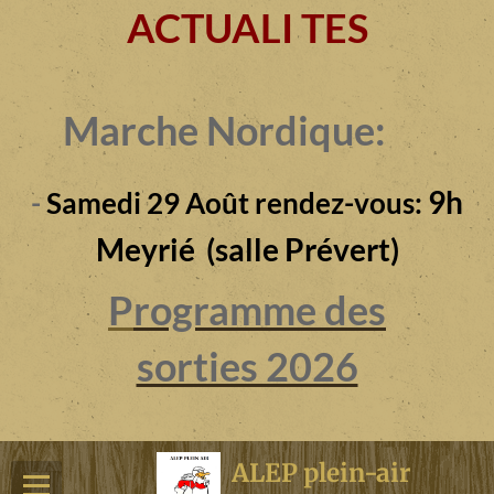
ACTUALI TES
Marche Nordique:
9h
-
Samedi 29 Août rendez-vous:
Meyrié (salle Prévert)
P
rogramme des
sorties 2026
ALEP plein-air