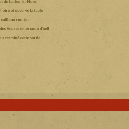
t de fauteuils . Nous
loire et observé la table
cailloux roulés .
 des Veuzes et un coup d’oeil
 a terminé cette sortie .