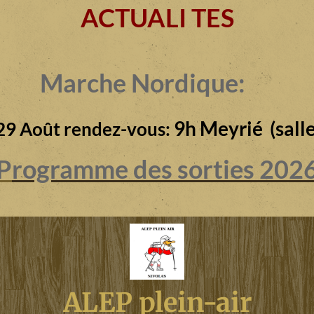
ACTUALI TES
Marche Nordique:
9h Meyrié (salle
29 Août rendez-vous:
P
rogramme des sorties 202
ALEP plein-air