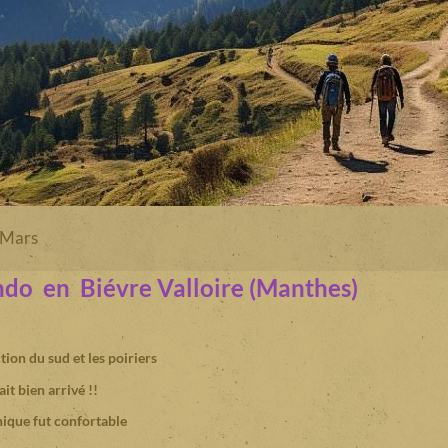
 Mars
do en Biévre Valloire (Manthes)
tion du sud et les poiriers
it bien arrivé !!
nique fut confortable