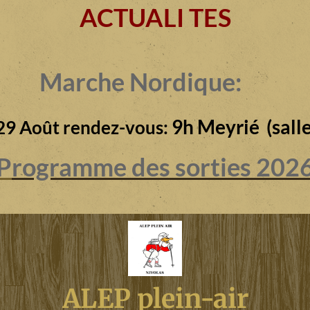
ACTUALI TES
Marche Nordique:
9h Meyrié (salle
29 Août rendez-vous:
P
rogramme des sorties 202
ALEP plein-air