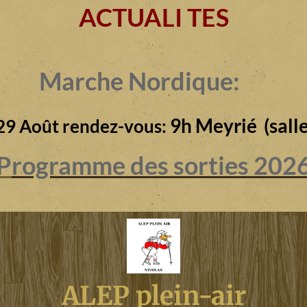
ACTUALI TES
Marche Nordique:
9h Meyrié (salle
29 Août rendez-vous:
P
rogramme des sorties 202
ALEP plein-air