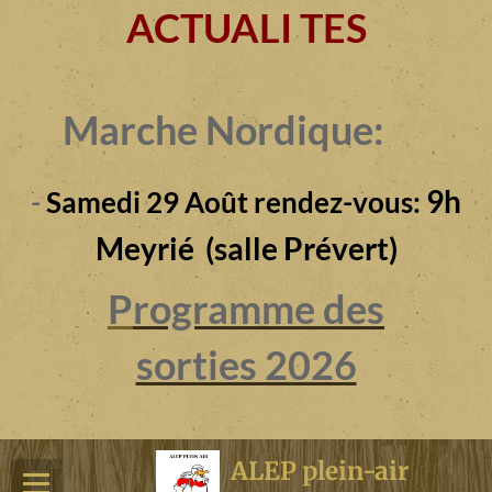
ACTUALI TES
Marche Nordique:
9h
-
Samedi 29 Août rendez-vous:
Meyrié (salle Prévert)
P
rogramme des
sorties 2026
ALEP plein-air