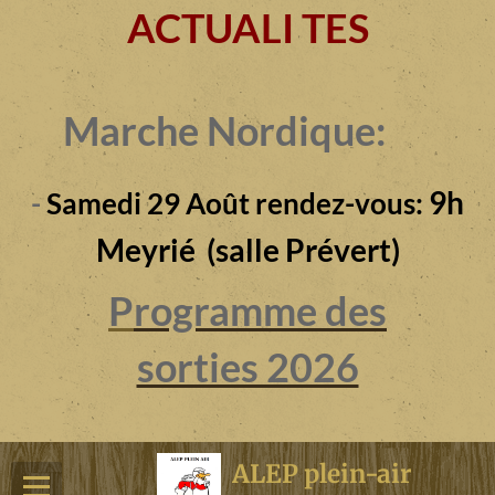
ACTUALI TES
Marche Nordique:
9h
-
Samedi 29 Août rendez-vous:
Meyrié (salle Prévert)
P
rogramme des
sorties 2026
ALEP plein-air