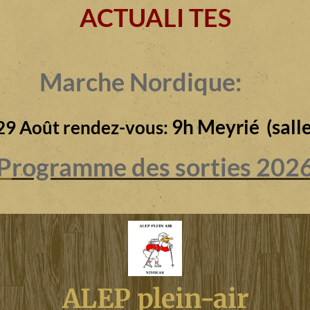
ACTUALI TES
Marche Nordique:
9h Meyrié (salle
29 Août rendez-vous:
P
rogramme des sorties 202
ALEP plein-air