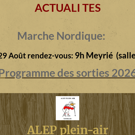
ACTUALI TES
Marche Nordique:
9h Meyrié (salle
29 Août rendez-vous:
P
rogramme des sorties 202
ALEP plein-air