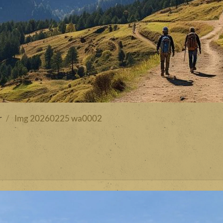
r
Img 20260225 wa0002