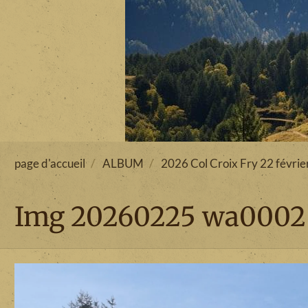
page d'accueil
ALBUM
2026 Col Croix Fry 22 févrie
Img 20260225 wa0002