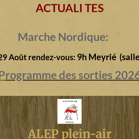
ACTUALI TES
Marche Nordique:
9h Meyrié (salle
29 Août rendez-vous:
P
rogramme des sorties 202
ALEP plein-air