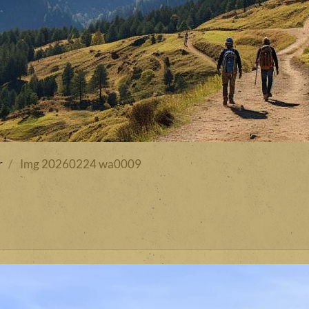
r
Img 20260224 wa0009