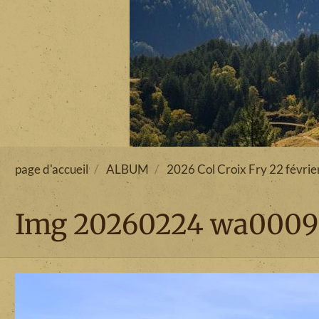
page d'accueil
ALBUM
2026 Col Croix Fry 22 févrie
Img 20260224 wa0009