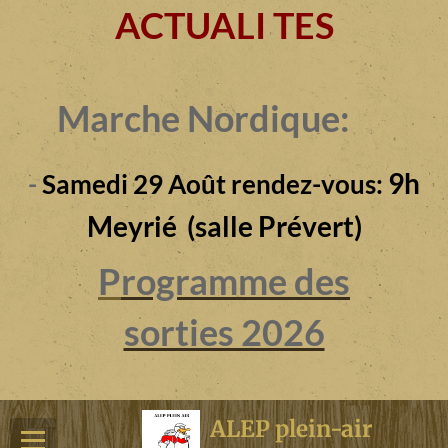
ACTUALI TES
Marche Nordique:
9h
-
Samedi 29 Août rendez-vous:
Meyrié (salle Prévert)
P
rogramme des
sorties 2026
ALEP plein-air