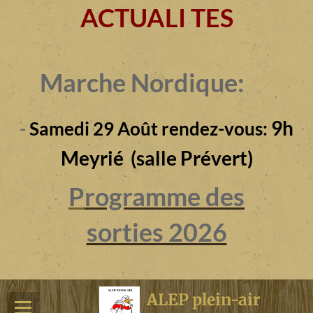
ACTUALI TES
Marche Nordique:
9h
-
Samedi 29 Août rendez-vous:
Meyrié (salle Prévert)
P
rogramme des
sorties 2026
ALEP plein-air