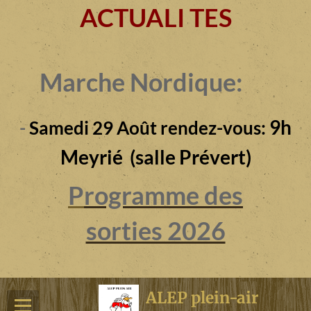
ACTUALI TES
Marche Nordique:
9h
-
Samedi 29 Août rendez-vous:
Meyrié (salle Prévert)
P
rogramme des
sorties 2026
ALEP plein-air