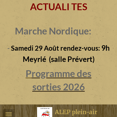
ACTUALI TES
Marche Nordique:
9h
-
Samedi 29 Août rendez-vous:
Meyrié (salle Prévert)
P
rogramme des
sorties 2026
ALEP plein-air