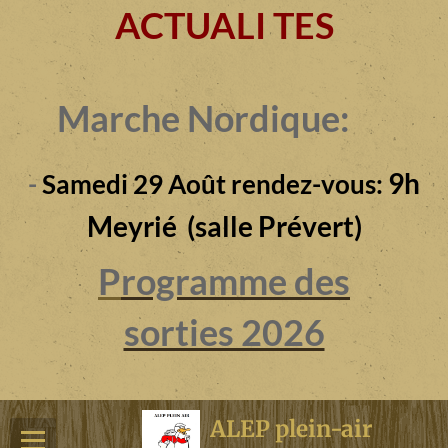
ACTUALI TES
Marche Nordique:
9h
-
Samedi 29 Août rendez-vous:
Meyrié (salle Prévert)
P
rogramme des
sorties 2026
ALEP plein-air