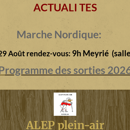
ACTUALI TES
Marche Nordique:
9h Meyrié (salle
29 Août rendez-vous:
P
rogramme des sorties 202
ALEP plein-air